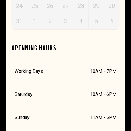
24
25
26
27
28
29
30
31
1
2
3
4
5
6
OPENNING HOURS
Working Days
10AM - 7PM
Saturday
10AM - 6PM
Sunday
11AM - 5PM